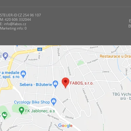
STEUER-ID CZ 254 96 107
M: 420 606 332044
E:
info@fabos.cz
B
Marketing info: 0