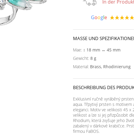
In der Produk
G
o
o
g
l
e
MASSE UND SPEZIFIKATIONE
Mae:
↕ 18 mm ↔ 45 mm
Gewicht:
8 g
Material:
Brass, Rhodinierung
BESCHREIBUNG DES PRODUK
Exklusivní ručně vyráběný prsten
aqua. Třpytivý prsten s motivem
eleganci. Motiv ve velikosti 45 
velikost a lze si jej přizpůsobit 
Rhodium, která zvyšuje jeho živo
zabalený v dárkové krabičce. Prs
firmou FaBOS.