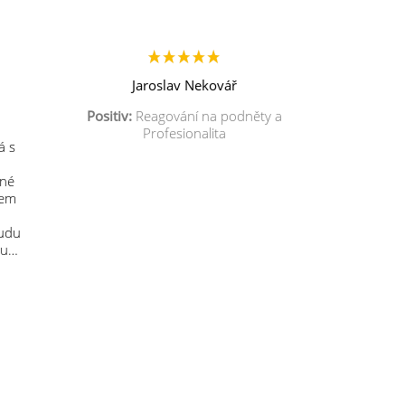
Jaroslav Nekovář
Positiv:
Reagování na podněty a
Profesionalita
á s
mné
sem
budu
 u