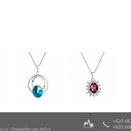
+420 48
+420 60
R
r.o. / Entworfen von dnf.cz
PUNCOVNÍ ÚŘAD