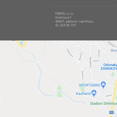
FABOS, s.r.o.
Kvetinova 1
46601, Jablonec nad Nisou
ID: 254 96 107