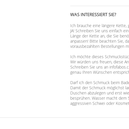
WAS INTERESSIERT SIE?
Ich brauche eine längere Kette, 
JA! Schreiben Sie uns einfach ei
Länge der Kette an, die Sie benö
anpassen! Bitte beachten Sie, d
vorausbezahlten Bestellungen mö
Ich möchte dieses Schmuckstück,
Wir würden uns freuen, diese A
Schreiben Sie uns an infofabos.c
genau Ihren Wünschen entsprich
Darf ich den Schmuck beim Bad
Damit der Schmuck möglichst lan
Duschen abzulegen und erst wie
besprühen. Wasser macht dem S
aggressiven Schwei oder Kosmet