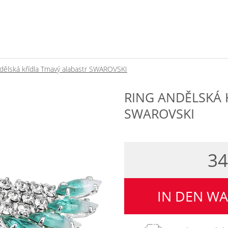
dělská křídla Tmavý alabastr SWAROVSKI
RING ANDĚLSKÁ 
SWAROVSKI
3
IN DEN W