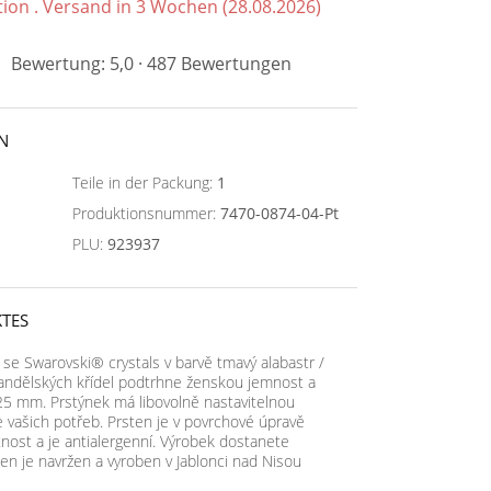
tion . Versand in 3 Wochen (28.08.2026)
Bewertung: 5,0 · 487 Bewertungen
N
Teile in der Packung:
1
Produktionsnummer:
7470-0874-04-Pt
PLU:
923937
TES
 se Swarovski® crystals v barvě tmavý alabastr /
 andělských křídel podtrhne ženskou jemnost a
x 25 mm. Prstýnek má libovolně nastavitelnou
dle vašich potřeb. Prsten je v povrchové úpravě
tnost a je antialergenní. Výrobek dostanete
ten je navržen a vyroben v Jablonci nad Nisou