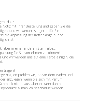
geht das?
ne Notiz mit Ihrer Bestellung und geben Sie die
tigen, und wir werden sie gerne für Sie
ass die Anpassung der Kettenlänge nur bei
glich ist.
 aber in einer anderen Steinfarbe...
npassung für Sie vornehmen zu können!
z und wir werden uns auf eine Farbe einigen, die
t.
en tragen?
ge hält, empfehlen wir, ihn vor dem Baden und
der anzulegen, wenn Sie sich mit Parfüm
chmuck nichts aus, aber er kann durch
ikprodukte allmählich beschädigt werden.