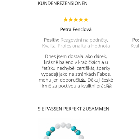
KUNDENREZENSIONEN
Petra Fenclová
Positiv:
Reagování na podněty,
Pos
Kvalita, Profesionalita a Hodnota
Kval
Dnes jsem dostala jako dárek,
krásně baleno v krabičkách a u
řetízku nechyběl certifikát, šperky
vypadají jako na stránkách Fabos,
mohu jen doporučit🙏. Děkuji české
firmě za poctivou a kvalitní práci🤗
SIE PASSEN PERFEKT ZUSAMMEN