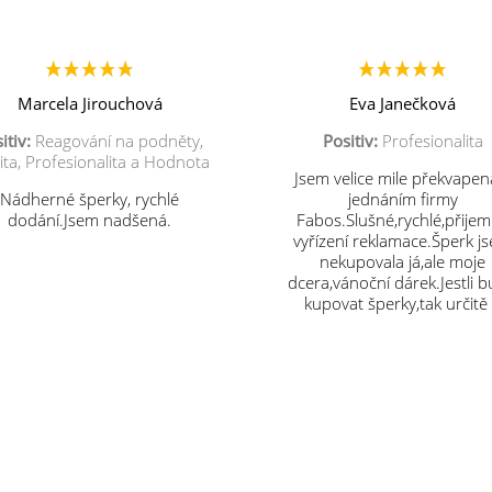
Marcela Jirouchová
Eva Janečková
itiv:
Reagování na podněty,
Positiv:
Profesionalita
ita, Profesionalita a Hodnota
Jsem velice mile překvapen
Nádherné šperky, rychlé
jednáním firmy
dodání.Jsem nadšená.
Fabos.Slušné,rychlé,přije
vyřízení reklamace.Šperk j
nekupovala já,ale moje
dcera,vánoční dárek.Jestli 
kupovat šperky,tak určitě
vás.Děkuji.