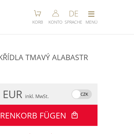
≡
DE
KORB
KONTO
SPRACHE
MENÜ
KŘÍDLA TMAVÝ ALABASTR
4 EUR
CZK
inkl. MwSt.
ARENKORB FÜGEN