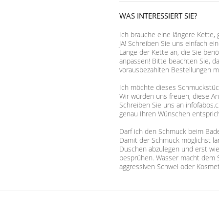
WAS INTERESSIERT SIE?
Ich brauche eine längere Kette, 
JA! Schreiben Sie uns einfach ei
Länge der Kette an, die Sie benö
anpassen! Bitte beachten Sie, d
vorausbezahlten Bestellungen mö
Ich möchte dieses Schmuckstück,
Wir würden uns freuen, diese A
Schreiben Sie uns an infofabos.c
genau Ihren Wünschen entsprich
Darf ich den Schmuck beim Bad
Damit der Schmuck möglichst lan
Duschen abzulegen und erst wie
besprühen. Wasser macht dem S
aggressiven Schwei oder Kosmet