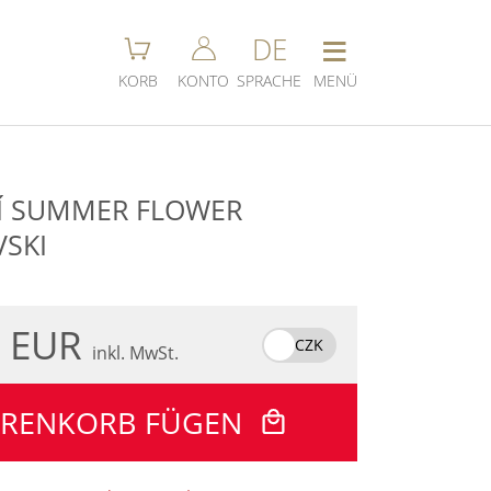
≡
DE
KORB
KONTO
SPRACHE
MENÜ
CÍ SUMMER FLOWER
SKI
0 EUR
CZK
inkl. MwSt.
ARENKORB FÜGEN