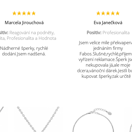
Marcela Jirouchová
Eva Janečková
itiv:
Reagování na podněty,
Positiv:
Profesionalita
ita, Profesionalita a Hodnota
Jsem velice mile překvapen
Nádherné šperky, rychlé
jednáním firmy
dodání.Jsem nadšená.
Fabos.Slušné,rychlé,přije
vyřízení reklamace.Šperk j
nekupovala já,ale moje
dcera,vánoční dárek.Jestli 
kupovat šperky,tak určitě
vás.Děkuji.