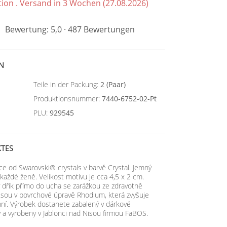
tion . Versand in 3 Wochen (27.08.2026)
Bewertung: 5,0 · 487 Bewertungen
N
Teile in der Packung:
2 (Paar)
Produktionsnummer:
7440-6752-02-Pt
PLU:
929545
TES
e od Swarovski® crystals v barvě Crystal. Jemný
každé ženě. Velikost motivu je cca 4,5 x 2 cm.
ý dřík přímo do ucha se zarážkou ze zdravotně
jsou v povrchové úpravě Rhodium, která zvyšuje
enní. Výrobek dostanete zabalený v dárkové
 a vyrobeny v Jablonci nad Nisou firmou FaBOS.