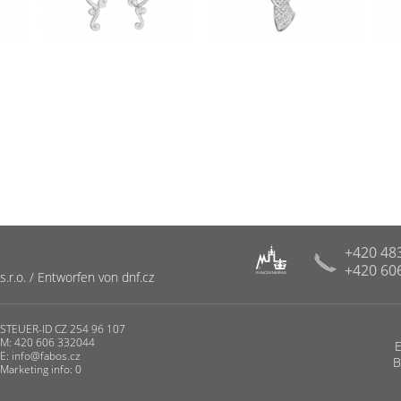
+420 48
+420 60
R
r.o. / Entworfen von dnf.cz
PUNCOVNÍ ÚŘAD
STEUER-ID CZ 254 96 107
M: 420 606 332044
E:
info@fabos.cz
B
Marketing info: 0