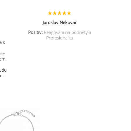
Jaroslav Nekovář
Positiv:
Reagování na podněty a
Profesionalita
á s
mné
sem
budu
 u