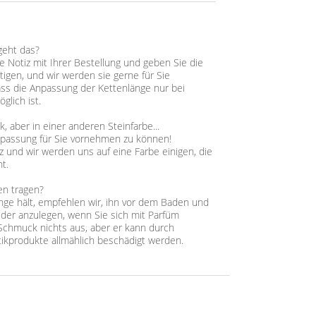
geht das?
ne Notiz mit Ihrer Bestellung und geben Sie die
tigen, und wir werden sie gerne für Sie
ass die Anpassung der Kettenlänge nur bei
glich ist.
 aber in einer anderen Steinfarbe...
npassung für Sie vornehmen zu können!
z und wir werden uns auf eine Farbe einigen, die
t.
en tragen?
ge hält, empfehlen wir, ihn vor dem Baden und
der anzulegen, wenn Sie sich mit Parfüm
chmuck nichts aus, aber er kann durch
ikprodukte allmählich beschädigt werden.