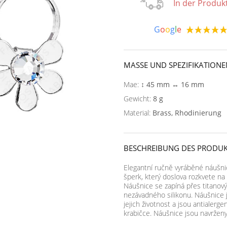
In der Produk
G
o
o
g
l
e
MASSE UND SPEZIFIKATIONE
Mae:
↕ 45 mm ↔ 16 mm
Gewicht:
8 g
Material:
Brass, Rhodinierung
BESCHREIBUNG DES PRODUK
Elegantní ručně vyráběné náušnic
šperk, který doslova rozkvete na 
Náušnice se zapíná přes titanov
nezávadného silikonu. Náušnice 
jejich životnost a jsou antialerg
krabičce. Náušnice jsou navrženy