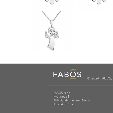
© 2024 FABOS, s.
FABOS, s.r.o.
Kvetinova 1
46601, Jablonec nad Nisou
ID: 254 96 107