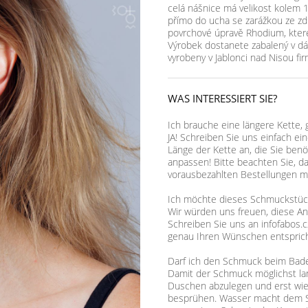
celá nášnice má velikost kolem 1
přímo do ucha se zarážkou ze zd
povrchové úpravě Rhodium, které z
Výrobek dostanete zabalený v dá
vyrobeny v Jablonci nad Nisou f
WAS INTERESSIERT SIE?
Ich brauche eine längere Kette, 
JA! Schreiben Sie uns einfach ei
Länge der Kette an, die Sie benö
anpassen! Bitte beachten Sie, d
vorausbezahlten Bestellungen mö
Ich möchte dieses Schmuckstück,
Wir würden uns freuen, diese A
Schreiben Sie uns an infofabos.c
genau Ihren Wünschen entsprich
Darf ich den Schmuck beim Bad
Damit der Schmuck möglichst lan
Duschen abzulegen und erst wie
besprühen. Wasser macht dem S