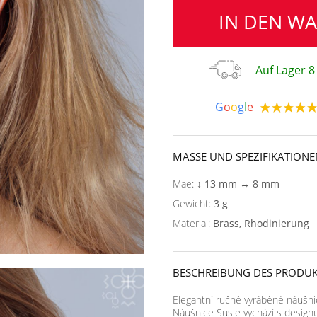
IN DEN W
Auf Lager 8
G
o
o
g
l
e
MASSE UND SPEZIFIKATIONE
Mae:
↕ 13 mm ↔ 8 mm
Gewicht:
3 g
Material:
Brass, Rhodinierung
BESCHREIBUNG DES PRODUK
Elegantní ručně vyráběné náušni
Náušnice Susie vychází s design