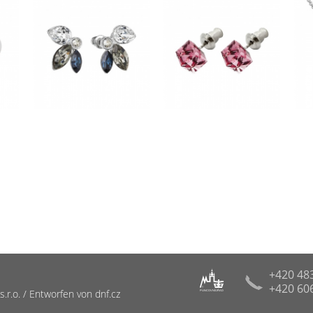
+420 48
+420 60
R
r.o. / Entworfen von dnf.cz
PUNCOVNÍ ÚŘAD