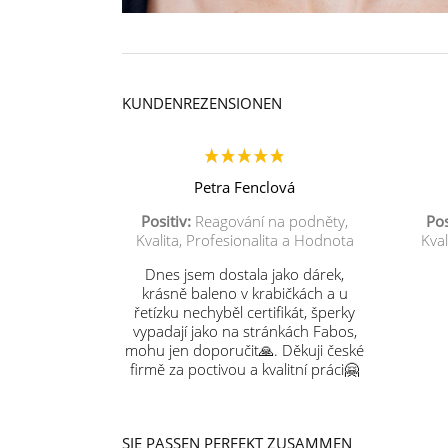
KUNDENREZENSIONEN
Petra Fenclová
Positiv:
Reagování na podněty,
Pos
Kvalita, Profesionalita a Hodnota
Kval
Dnes jsem dostala jako dárek,
krásně baleno v krabičkách a u
řetízku nechyběl certifikát, šperky
vypadají jako na stránkách Fabos,
mohu jen doporučit🙏. Děkuji české
firmě za poctivou a kvalitní práci🤗
SIE PASSEN PERFEKT ZUSAMMEN