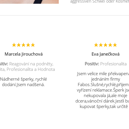
aggressiven Schwei oder Kosmet
Marcela Jirouchová
Eva Janečková
itiv:
Reagování na podněty,
Positiv:
Profesionalita
ita, Profesionalita a Hodnota
Jsem velice mile překvapen
Nádherné šperky, rychlé
jednáním firmy
dodání.Jsem nadšená.
Fabos.Slušné,rychlé,přije
vyřízení reklamace.Šperk j
nekupovala já,ale moje
dcera,vánoční dárek.Jestli 
kupovat šperky,tak určitě
vás.Děkuji.