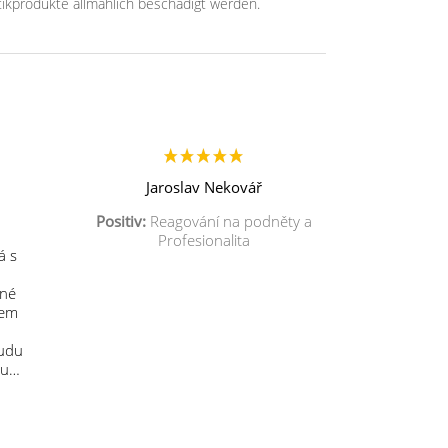
ikprodukte allmählich beschädigt werden.
Jaroslav Nekovář
Positiv:
Reagování na podněty a
Profesionalita
á s
mné
sem
budu
 u