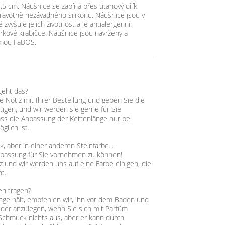
,5 cm. Náušnice se zapíná přes titanový dřík
ravotně nezávadného silikonu. Náušnice jsou v
vyšuje jejich životnost a je antialergenní.
rkové krabičce. Náušnice jsou navrženy a
irmou FaBOS.
geht das?
ne Notiz mit Ihrer Bestellung und geben Sie die
tigen, und wir werden sie gerne für Sie
ass die Anpassung der Kettenlänge nur bei
glich ist.
 aber in einer anderen Steinfarbe...
npassung für Sie vornehmen zu können!
z und wir werden uns auf eine Farbe einigen, die
t.
en tragen?
ge hält, empfehlen wir, ihn vor dem Baden und
der anzulegen, wenn Sie sich mit Parfüm
chmuck nichts aus, aber er kann durch