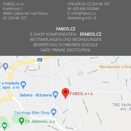
FABOS, s.r.o.
STEUER-ID CZ 254 96 107
Kvetinova 1
M: 420 606 332044
46601, Jablonec nad Nisou
E:
info@fabos.cz
ID: 254 96 107
Marketing info: 0
FABOS.CZ
E-SHOP KOMPONENTEN -
EFABOS.CZ
BESTIMMUNGEN UND BEDINGUNGEN
BEWERTUNG SCHREIBEN GOOGLE
NAŠE PRÁVNÍ ZASTOUPENÍ