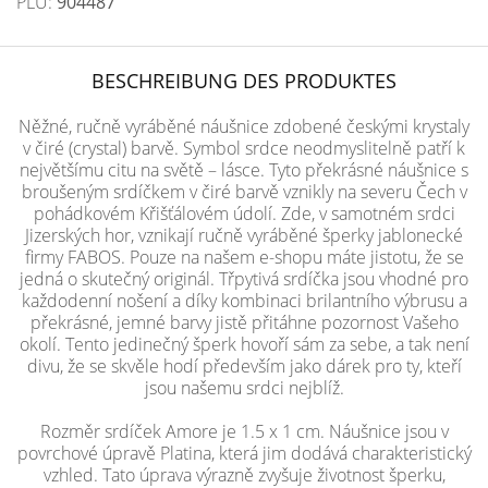
PLU:
904487
BESCHREIBUNG DES PRODUKTES
Něžné, ručně vyráběné náušnice zdobené českými krystaly
v čiré (crystal) barvě. Symbol srdce neodmyslitelně patří k
největšímu citu na světě – lásce. Tyto překrásné náušnice s
broušeným srdíčkem v čiré barvě vznikly na severu Čech v
pohádkovém Křišťálovém údolí. Zde, v samotném srdci
Jizerských hor, vznikají ručně vyráběné šperky jablonecké
firmy FABOS. Pouze na našem e-shopu máte jistotu, že se
jedná o skutečný originál. Třpytivá srdíčka jsou vhodné pro
každodenní nošení a díky kombinaci brilantního výbrusu a
překrásné, jemné barvy jistě přitáhne pozornost Vašeho
okolí. Tento jedinečný šperk hovoří sám za sebe, a tak není
divu, že se skvěle hodí především jako dárek pro ty, kteří
jsou našemu srdci nejblíž.
Rozměr srdíček Amore je 1.5 x 1 cm. Náušnice jsou v
povrchové úpravě Platina, která jim dodává charakteristický
vzhled. Tato úprava výrazně zvyšuje životnost šperku,