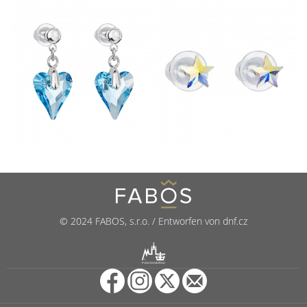
© 2024 FABOS, s.r.o. / Entworfen von dnf.cz
R
PUNCOVNÍ ÚŘAD