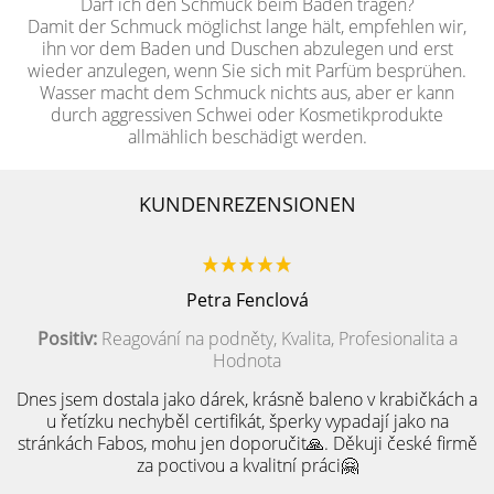
Darf ich den Schmuck beim Baden tragen?
Damit der Schmuck möglichst lange hält, empfehlen wir,
ihn vor dem Baden und Duschen abzulegen und erst
wieder anzulegen, wenn Sie sich mit Parfüm besprühen.
Wasser macht dem Schmuck nichts aus, aber er kann
durch aggressiven Schwei oder Kosmetikprodukte
allmählich beschädigt werden.
KUNDENREZENSIONEN
Petra Fenclová
Positiv:
Reagování na podněty, Kvalita, Profesionalita a
Hodnota
Dnes jsem dostala jako dárek, krásně baleno v krabičkách a
u řetízku nechyběl certifikát, šperky vypadají jako na
stránkách Fabos, mohu jen doporučit🙏. Děkuji české firmě
za poctivou a kvalitní práci🤗