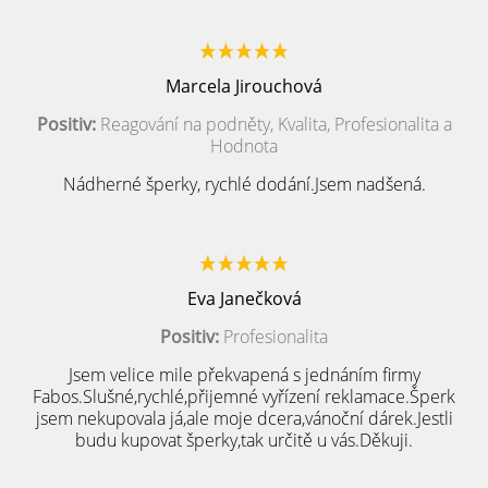
Marcela Jirouchová
Positiv:
Reagování na podněty, Kvalita, Profesionalita a
Hodnota
Nádherné šperky, rychlé dodání.Jsem nadšená.
Eva Janečková
Positiv:
Profesionalita
Jsem velice mile překvapená s jednáním firmy
Fabos.Slušné,rychlé,přijemné vyřízení reklamace.Šperk
jsem nekupovala já,ale moje dcera,vánoční dárek.Jestli
budu kupovat šperky,tak určitě u vás.Děkuji.