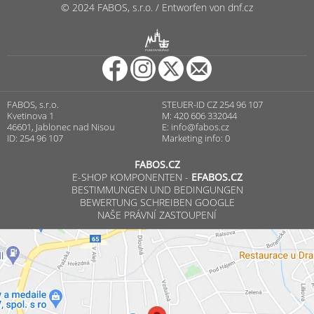
© 2024 FABOS, s.r.o. / Entworfen von dnf.cz
R
PUNCOVNÍ ÚŘAD
FABOS, s.r.o.
STEUER-ID CZ 254 96 107
Kvetinova 1
M: 420 606 332044
46601, Jablonec nad Nisou
E:
info@fabos.cz
ID: 254 96 107
Marketing info: 0
FABOS.CZ
E-SHOP KOMPONENTEN -
EFABOS.CZ
BESTIMMUNGEN UND BEDINGUNGEN
BEWERTUNG SCHREIBEN GOOGLE
NAŠE PRÁVNÍ ZASTOUPENÍ