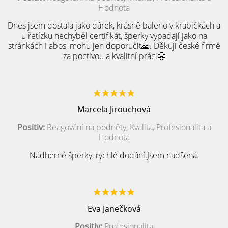
Hodnota
Dnes jsem dostala jako dárek, krásně baleno v krabičkách a
u řetízku nechyběl certifikát, šperky vypadají jako na
stránkách Fabos, mohu jen doporučit🙏. Děkuji české firmě
za poctivou a kvalitní práci🤗
Marcela Jirouchová
Positiv:
Reagování na podněty, Kvalita, Profesionalita a
Hodnota
Nádherné šperky, rychlé dodání.Jsem nadšená.
Eva Janečková
Positiv:
Profesionalita