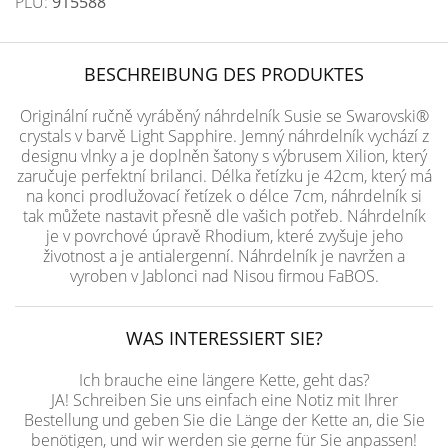
PLU:
915588
BESCHREIBUNG DES PRODUKTES
Originální ručně vyráběný náhrdelník Susie se Swarovski®
crystals v barvě Light Sapphire. Jemný náhrdelník vychází z
designu vlnky a je doplněn šatony s výbrusem Xilion, který
zaručuje perfektní brilanci. Délka řetízku je 42cm, který má
na konci prodlužovací řetízek o délce 7cm, náhrdelník si
tak můžete nastavit přesně dle vašich potřeb. Náhrdelník
je v povrchové úpravě Rhodium, které zvyšuje jeho
životnost a je antialergenní. Náhrdelník je navržen a
vyroben v Jablonci nad Nisou firmou FaBOS.
WAS INTERESSIERT SIE?
Ich brauche eine längere Kette, geht das?
JA! Schreiben Sie uns einfach eine Notiz mit Ihrer
Bestellung und geben Sie die Länge der Kette an, die Sie
benötigen, und wir werden sie gerne für Sie anpassen!