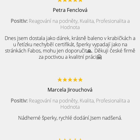
Petra Fenclová
Positiv:
Reagování na podněty, Kvalita, Profesionalita a
Hodnota
Dnes jsem dostala jako dárek, krásně baleno v krabičkách a
u řetízku nechyběl certifikát, šperky vypadají jako na
stránkách Fabos, mohu jen doporučit🙏. Děkuji české firmě
za poctivou a kvalitní práci🤗
Marcela Jirouchová
Positiv:
Reagování na podněty, Kvalita, Profesionalita a
Hodnota
Nádherné šperky, rychlé dodání.Jsem nadšená.