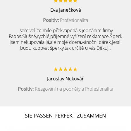
Eva Janečková
Positiv:
Profesionalita
Jsem velice mile překvapená s jednáním firmy
Fabos.Slušné,rychlé,přijemné vyřízení reklamace.Šperk
jsem nekupovala já,ale moje dcera,vánoční dárek.Jestli
budu kupovat šperky,tak určitě u vás.Děkuji.
Jaroslav Nekovář
Positiv:
Reagování na podněty a Profesionalita
SIE PASSEN PERFEKT ZUSAMMEN