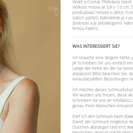
Violet a Crystal. Překrásný šperk 
Velikost motivu je 3,8 x 1,0 cm. 
prodlužovací řetízek o délce 7cm
Vašich potřeb. Náhrdelník je v p
životnost a je antialergenní. Náh
firmou FaBOS.
WAS INTERESSIERT SIE?
Ich brauche eine längere Kette, 
JA! Schreiben Sie uns einfach ei
Länge der Kette an, die Sie benö
anpassen! Bitte beachten Sie, d
vorausbezahlten Bestellungen mö
Ich möchte dieses Schmuckstück,
Wir würden uns freuen, diese A
Schreiben Sie uns an infofabos.c
genau Ihren Wünschen entsprich
Darf ich den Schmuck beim Bad
Damit der Schmuck möglichst lan
Duschen abzulegen und erst wie
besprühen. Wasser macht dem S