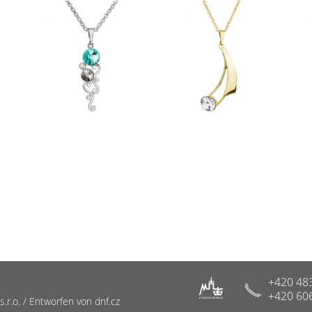
+420 48
+420 60
R
r.o. / Entworfen von dnf.cz
PUNCOVNÍ ÚŘAD