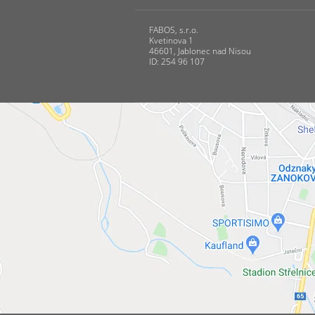
FABOS, s.r.o.
Kvetinova 1
46601, Jablonec nad Nisou
ID: 254 96 107