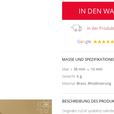
IN DEN W
In der Produk
G
o
o
g
l
e
MASSE UND SPEZIFIKATIONE
Mae:
↕ 38 mm ↔ 10 mm
Gewicht:
6 g
Material:
Brass, Rhodinierung
BESCHREIBUNG DES PRODUK
Originální ručně vyráběný náhrde