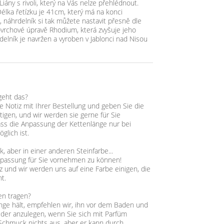
Liány s rivoli, který na Vás nelze přehlédnout.
Délka řetízku je 41cm, který má na konci
, náhrdelník si tak můžete nastavit přesně dle
ovrchové úpravě Rhodium, která zvyšuje jeho
rdelník je navržen a vyroben v Jablonci nad Nisou
geht das?
ne Notiz mit Ihrer Bestellung und geben Sie die
tigen, und wir werden sie gerne für Sie
ass die Anpassung der Kettenlänge nur bei
glich ist.
 aber in einer anderen Steinfarbe...
npassung für Sie vornehmen zu können!
z und wir werden uns auf eine Farbe einigen, die
t.
en tragen?
ge hält, empfehlen wir, ihn vor dem Baden und
der anzulegen, wenn Sie sich mit Parfüm
chmuck nichts aus, aber er kann durch