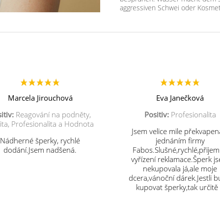
aggressiven Schwei oder Kosmet
Marcela Jirouchová
Eva Janečková
itiv:
Reagování na podněty,
Positiv:
Profesionalita
ita, Profesionalita a Hodnota
Jsem velice mile překvapen
Nádherné šperky, rychlé
jednáním firmy
dodání.Jsem nadšená.
Fabos.Slušné,rychlé,přije
vyřízení reklamace.Šperk j
nekupovala já,ale moje
dcera,vánoční dárek.Jestli 
kupovat šperky,tak určitě
vás.Děkuji.