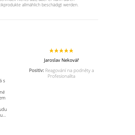
ikprodukte allmählich beschädigt werden.
Jaroslav Nekovář
Positiv:
Reagování na podněty a
Profesionalita
á s
mné
sem
budu
 u