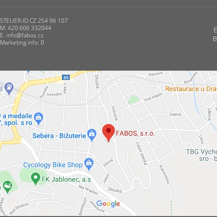
STEUER-ID CZ 254 96 107
M: 420 606 332044
E:
info@fabos.cz
B
Marketing info: 0