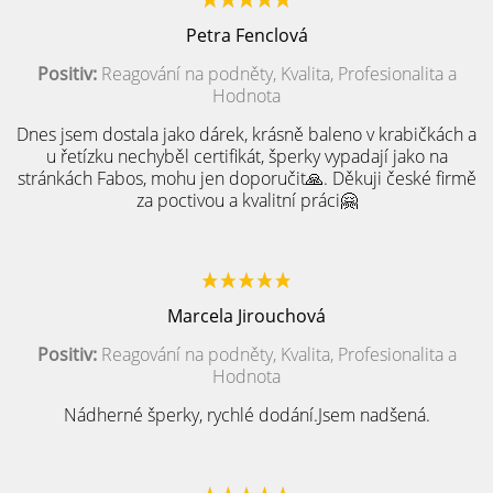
Petra Fenclová
Positiv:
Reagování na podněty, Kvalita, Profesionalita a
Hodnota
Dnes jsem dostala jako dárek, krásně baleno v krabičkách a
u řetízku nechyběl certifikát, šperky vypadají jako na
stránkách Fabos, mohu jen doporučit🙏. Děkuji české firmě
za poctivou a kvalitní práci🤗
Marcela Jirouchová
Positiv:
Reagování na podněty, Kvalita, Profesionalita a
Hodnota
Nádherné šperky, rychlé dodání.Jsem nadšená.