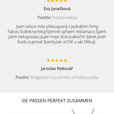
Eva Janečková
Positiv:
Profesionalita
Jsem velice mile překvapená s jednáním firmy
Fabos.Slušné,rychlé,přijemné vyřízení reklamace.Šperk
jsem nekupovala já,ale moje dcera,vánoční dárek.Jestli
budu kupovat šperky,tak určitě u vás.Děkuji.
Jaroslav Nekovář
Positiv:
Reagování na podněty a Profesionalita
SIE PASSEN PERFEKT ZUSAMMEN