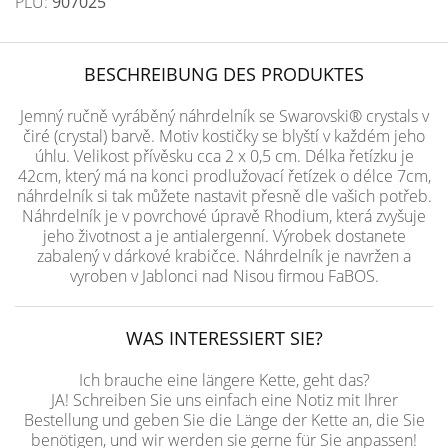
PLU:
907025
BESCHREIBUNG DES PRODUKTES
Jemný ručně vyráběný náhrdelník se Swarovski® crystals v
čiré (crystal) barvě. Motiv kostičky se blyští v každém jeho
úhlu. Velikost přívěsku cca 2 x 0,5 cm. Délka řetízku je
42cm, který má na konci prodlužovací řetízek o délce 7cm,
náhrdelník si tak můžete nastavit přesně dle vašich potřeb.
Náhrdelník je v povrchové úpravě Rhodium, která zvyšuje
jeho životnost a je antialergenní. Výrobek dostanete
zabalený v dárkové krabičce. Náhrdelník je navržen a
vyroben v Jablonci nad Nisou firmou FaBOS.
WAS INTERESSIERT SIE?
Ich brauche eine längere Kette, geht das?
JA! Schreiben Sie uns einfach eine Notiz mit Ihrer
Bestellung und geben Sie die Länge der Kette an, die Sie
benötigen, und wir werden sie gerne für Sie anpassen!