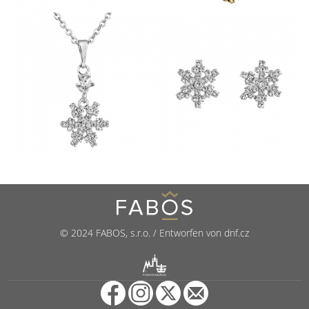
© 2024 FABOS, s.r.o. / Entworfen von dnf.cz
R
PUNCOVNÍ ÚŘAD