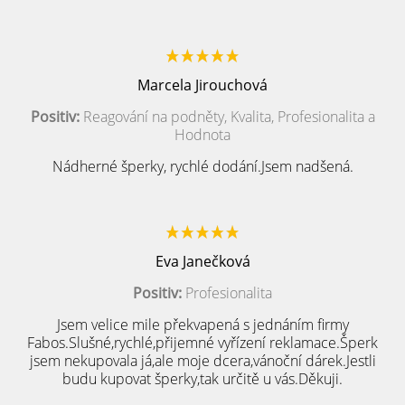
Marcela Jirouchová
Positiv:
Reagování na podněty, Kvalita, Profesionalita a
Hodnota
Nádherné šperky, rychlé dodání.Jsem nadšená.
Eva Janečková
Positiv:
Profesionalita
Jsem velice mile překvapená s jednáním firmy
Fabos.Slušné,rychlé,přijemné vyřízení reklamace.Šperk
jsem nekupovala já,ale moje dcera,vánoční dárek.Jestli
budu kupovat šperky,tak určitě u vás.Děkuji.