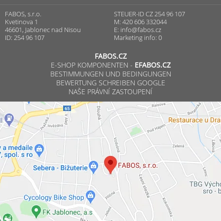
FABOS, s.r.o.
STEUER-ID CZ 254 96 107
Kvetinova 1
M: 420 606 332044
46601, Jablonec nad Nisou
E:
info@fabos.cz
ID: 254 96 107
Marketing info: 0
FABOS.CZ
E-SHOP KOMPONENTEN -
EFABOS.CZ
BESTIMMUNGEN UND BEDINGUNGEN
BEWERTUNG SCHREIBEN GOOGLE
NAŠE PRÁVNÍ ZASTOUPENÍ