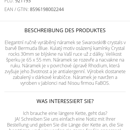
PLU:
921193
EAN / GTIN:
8596198002244
BESCHREIBUNG DES PRODUKTES
Elegantní ručně vyráběný náramek se Swarovski® crystals v
barvě Bermuda Blue. Kulatý motiv osázený kamínky Crystal
rocks 30mm se blýskne na Vaší ruce už z dálky. Velikost
šperku je 65 x 55 mm. Náramek se rozevře a nacvakne na
ruku. Náramek je v povrchové úpravě Rhodium, která
zvyšuje jeho životnost a je antialergenní. Výrobek dostanete
zabalený v dárkové krabičce. Náramek je navržen a
vyroben v Jablonci nad Nisou firmou FaBOS.
WAS INTERESSIERT SIE?
Ich brauche eine längere Kette, geht das?
JA! Schreiben Sie uns einfach eine Notiz mit Ihrer
Bestellung und geben Sie die Länge der Kette an, die Sie