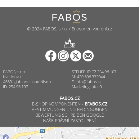
© 2024 FABOS, s.r.o. / Entworfen von dnf.cz
R
PUNCOVNÍ ÚŘAD
FABOS, s.r.o.
STEUER-ID CZ 254 96 107
Kvetinova 1
M: 420 606 332044
46601, Jablonec nad Nisou
E:
info@fabos.cz
ID: 254 96 107
Marketing info: 0
FABOS.CZ
E-SHOP KOMPONENTEN -
EFABOS.CZ
BESTIMMUNGEN UND BEDINGUNGEN
BEWERTUNG SCHREIBEN GOOGLE
NAŠE PRÁVNÍ ZASTOUPENÍ